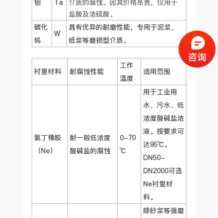
钽
Ta
介质的腐蚀。因其价格昂贵，仅用于
盐酸及浓硫酸。
碳化
具有优异的耐磨性能，专用于泥浆、
W
钨
纸浆等磨损型介质。
工作
衬里材料
耐腐蚀性能
适用范围
温度
用于工业用
水、污水、低
浓度酸碱盐浓
液。按要求可
氯丁橡胶
耐一般低浓度
0-70
达95℃。
（Ne）
酸碱盐的腐蚀
℃
DN50-
DN2000可选
Ne衬里材
料。
除砂浆等强磨