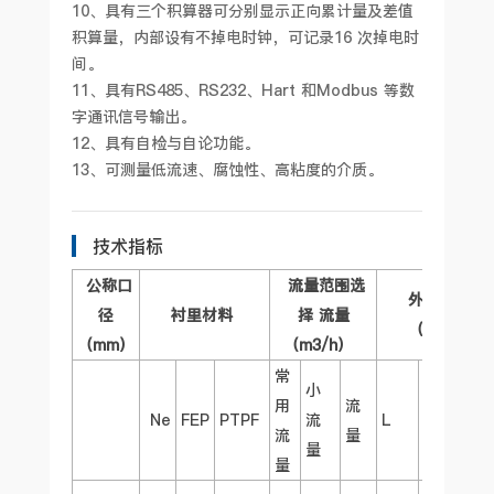
10、具有三个积算器可分别显示正向累计量及差值
积算量，内部设有不掉电时钟，可记录16 次掉电时
间。
11、具有RS485、RS232、Hart 和Modbus 等数
字通讯信号输出。
12、具有自检与自论功能。
13、可测量低流速、腐蚀性、高粘度的介质。
技术指标
公称口
流量范围选
外型尺寸
径
衬里材料
择 流量
（mm）
（mm）
（m3/h）
常
小
用
流
Ne
FEP
PTPF
流
L
H
B
b
流
量
量
量