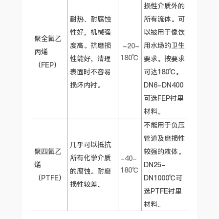
损性介质外的
耐热、耐腐蚀
所有流体。可
性好，机械强
以被用于像饮
聚全氟乙
度高。抗磨损
用水场的卫生
-20-
丙烯
180℃
性能好，清理
要求。按要求
（FEP）
表面时不容易
可达180℃。
损坏内衬。
DN6-DN400
可选FEP衬里
材料。
不能用于负压
管道及磨损性
几乎可以抵抗
聚四氟乙
较强的液体。
所有化学介质
-40-
烯
DN25-
180℃
的腐蚀。耐磨
（PTFE）
DN1000℃可
损性较差。
选PTFE衬里
材料。