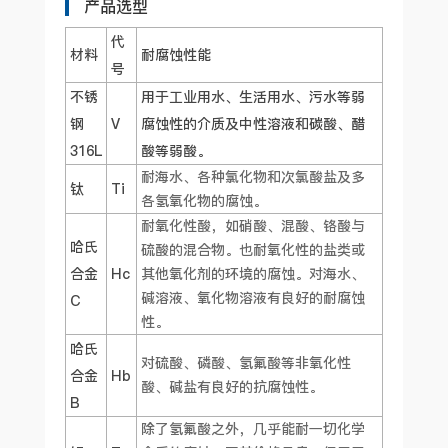
产品选型
代
材料
耐腐蚀性能
号
不锈
用于工业用水、生活用水、污水等弱
钢
V
腐蚀性的介质及中性溶液和碳酸、醋
316L
酸等弱酸。
耐海水、各种氯化物和次氯酸盐及多
钛
Ti
各氢氧化物的腐蚀。
耐氧化性酸，如硝酸、混酸、铬酸与
哈氏
硫酸的混合物。也耐氧化性的盐类或
合金
Hc
其他氧化剂的环境的腐蚀。对海水、
碱溶液、氧化物溶液有良好的耐腐蚀
C
性。
哈氏
对硫酸、磷酸、氢氟酸等非氧化性
合金
Hb
酸、碱盐有良好的抗腐蚀性。
B
除了氢氟酸之外，几乎能耐一切化学